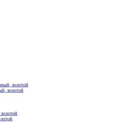
ый, золотой
олотой