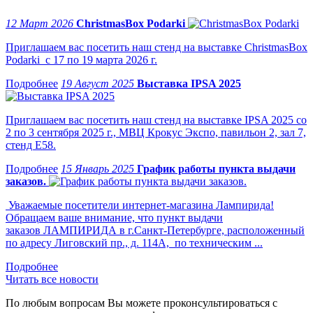
12 Март 2026
ChristmasBox Podarki
Приглашаем вас посетить наш стенд на выставке ChristmasBox
Podarki с 17 по 19 марта 2026 г.
19 Август 2025
Выставка IPSA 2025
Приглашаем вас посетить наш стенд на выставке IPSA 2025 со
2 по 3 сентября 2025 г., МВЦ Крокус Экспо, павильон 2, зал 7,
стенд Е58.
15 Январь 2025
График работы пункта выдачи
заказов.
Уважаемые посетители интернет-магазина Лампирида!
Обращаем ваше внимание, что пункт выдачи
заказов ЛАМПИРИДА в г.Санкт-Петербурге, расположенный
по адресу Лиговский пр., д. 114А, по техническим ...
Читать все новости
По любым вопросам Вы можете проконсультироваться с