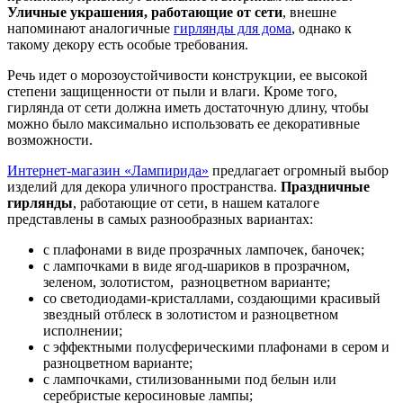
Уличные украшения, работающие от сети
, внешне
напоминают аналогичные
гирлянды для дома
, однако к
такому декору есть особые требования.
Речь идет о морозоустойчивости конструкции, ее высокой
степени защищенности от пыли и влаги. Кроме того,
гирлянда от сети должна иметь достаточную длину, чтобы
можно было максимально использовать ее декоративные
возможности.
Интернет-магазин «Лампирида»
предлагает огромный выбор
изделий для декора уличного пространства.
Праздничные
гирлянды
, работающие от сети, в нашем каталоге
представлены в самых разнообразных вариантах:
с плафонами в виде прозрачных лампочек, баночек;
с лампочками в виде ягод-шариков в прозрачном,
зеленом, золотистом, разноцветном варианте;
со светодиодами-кристаллами, создающими красивый
звездный отблеск в золотистом и разноцветном
исполнении;
с эффектными полусферическими плафонами в сером и
разноцветном варианте;
с лампочками, стилизованными под белын или
серебристые керосиновые лампы;