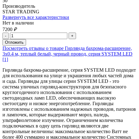
50
Производитель
STAR TRADING
Развернуть все характеристики
Нет в наличии
7200
₽
Посмотреть отзывы о товаре Гирлянда бахрома-расширение,
3х0.4 м, теплый белый, черный провод, серия SYSTEM LED
[1]
Гирлянда бахрома-расширение, серия SYSTEM LED подходит
для использования на улице и украшения любых частей дома
и сада. Гирлянды для улицы серии SYSTEM LED - это
система уличных гирлянд-конструкторов для безопасного
круглогодичного использования с использованием
светодиодных ламп LED, обеспечивающих высокую
светоотдачу и низкое энергопотребление. Гирлянды
изготовлены с использованием надежных проводов, патронов
и лампочек, которые выдерживают мороз, наледь,
ультрафиолетовое излучение. Ограничением количества
подключаемых в одну цепь гирлянд являются две
контрольные величины: максимальное количество Ватт не
более 400 суммарно и максимальное количество Системных