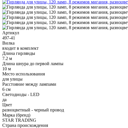
Артикул
497-41
Вилка
входит в комплект
Длина гирлянды
7.2 м
Длина шнура до первой лампы
10 м
Место использования
для улицы
Расстояние между лампами
6 см
Светодиоды - LED
да
Цвет
разноцветный - черный провод
Марка (бренд)
STAR TRADING
Страна происхождения