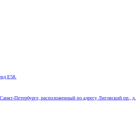
енд Е58.
нкт-Петербурге, расположенный по адресу Лиговский пр., д.