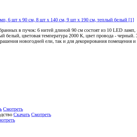
6 шт х 90 см, 8 шт х 140 см, 9 шт х 190 см, теплый белый [1]
анных в пучок: 6 нитей длиной 90 см состоят из 10 LED ламп, 
лый белый, цветовая температура 2000 К, цвет провода - черны
крашения новогодней ели, так и для декорирования помещения и
ь
Смотреть
Скачать
Смотреть
мотреть