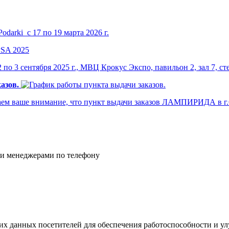
darki с 17 по 19 марта 2026 г.
по 3 сентября 2025 г., МВЦ Крокус Экспо, павильон 2, зал 7, ст
азов.
м ваше внимание, что пункт выдачи заказов ЛАМПИРИДА в г.Са
и менеджерами по телефону
ских данных посетителей для обеспечения работоспособности и 