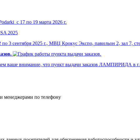
darki с 17 по 19 марта 2026 г.
по 3 сентября 2025 г., МВЦ Крокус Экспо, павильон 2, зал 7, ст
азов.
м ваше внимание, что пункт выдачи заказов ЛАМПИРИДА в г.Са
и менеджерами по телефону
ских данных посетителей для обеспечения работоспособности и 