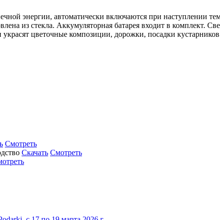
ечной энергии, автоматически включаются при наступлении тем
овлена из стекла. Аккумуляторная батарея входит в комплект. С
 украсят цветочные композиции, дорожки, посадки кустарников в
ь
Смотреть
Скачать
Смотреть
мотреть
darki с 17 по 19 марта 2026 г.