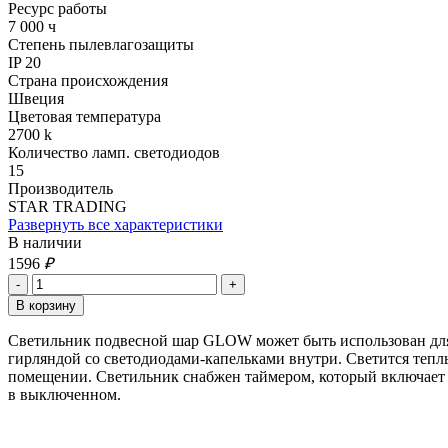
Ресурс работы
7 000 ч
Степень пылевлагозащиты
IP 20
Страна происхождения
Швеция
Цветовая температура
2700 k
Количество ламп. светодиодов
15
Производитель
STAR TRADING
Развернуть все характеристики
В наличии
1596
₽
Светильник подвесной шар GLOW может быть использован для 
гирляндой со светодиодами-капельками внутри. Светится теплы
помещении. Светильник снабжен таймером, который включает и
в выключенном.