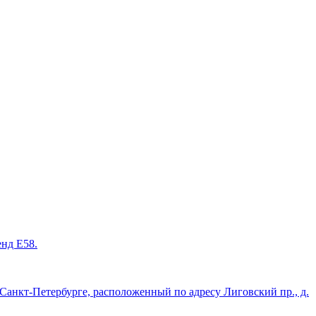
енд Е58.
нкт-Петербурге, расположенный по адресу Лиговский пр., д.