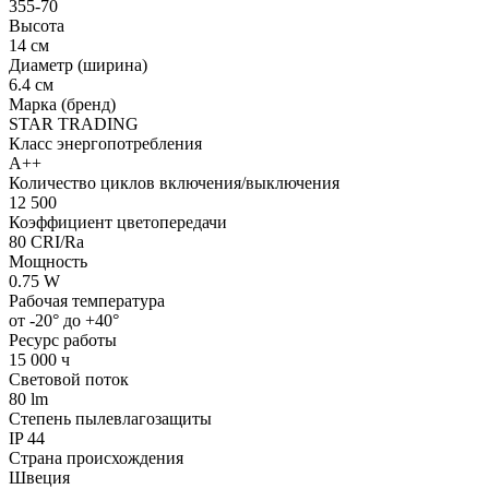
355-70
Высота
14 см
Диаметр (ширина)
6.4 см
Марка (бренд)
STAR TRADING
Класс энергопотребления
А++
Количество циклов включения/выключения
12 500
Коэффициент цветопередачи
80 CRI/Ra
Мощность
0.75 W
Рабочая температура
от -20° до +40°
Ресурс работы
15 000 ч
Световой поток
80 lm
Степень пылевлагозащиты
IP 44
Страна происхождения
Швеция