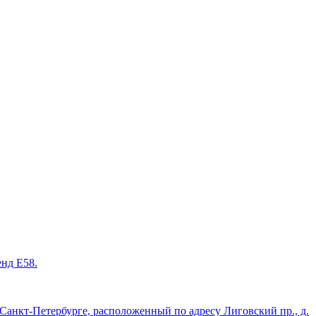
енд Е58.
нкт-Петербурге, расположенный по адресу Лиговский пр., д.