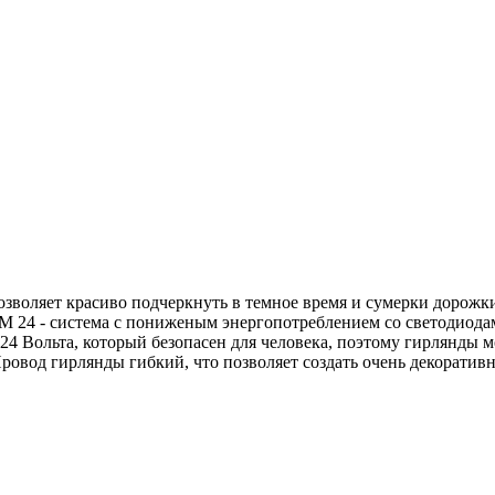
оляет красиво подчеркнуть в темное время и сумерки дорожки
M 24 - система с пониженым энергопотреблением со светодиод
 Вольта, который безопасен для человека, поэтому гирлянды мо
 Провод гирлянды гибкий, что позволяет создать очень декорат