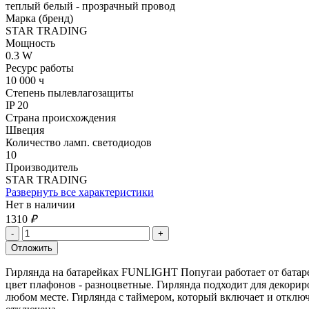
теплый белый - прозрачный провод
Марка (бренд)
STAR TRADING
Мощность
0.3 W
Ресурс работы
10 000 ч
Степень пылевлагозащиты
IP 20
Страна происхождения
Швеция
Количество ламп. светодиодов
10
Производитель
STAR TRADING
Развернуть все характеристики
Нет в наличии
1310
₽
Гирлянда на батарейках FUNLIGHT Попугаи работает от батарее
цвет плафонов - разноцветные. Гирлянда подходит для декори
любом месте. Гирлянда с таймером, который включает и отключ