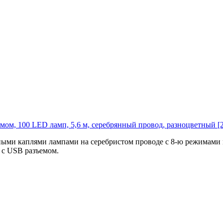
м, 100 LED ламп, 5,6 м, серебрянный провод, разноцветный [2
ми каплями лампами на серебристом проводе с 8-ю режимами м
 с USB разъемом.